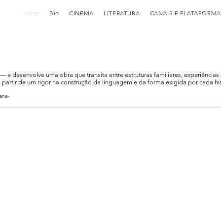
Início
Bio
CINEMA
LITERATURA
CANAIS E PLATAFORMA
ra — e desenvolve uma obra que transita entre estruturas familiares, experiência
a partir de um rigor na construção da linguagem e da forma exigida por cada hist
ana-