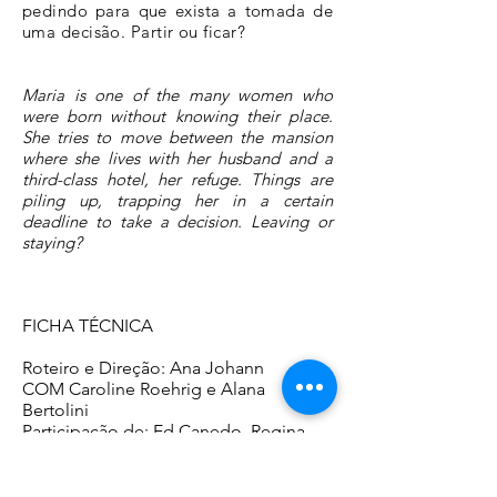
pedindo para que exista a tomada de
uma decisão. Partir ou ficar?
Maria is one of the many women who
were born without knowing their place.
She tries to move between the mansion
where she lives with her husband and a
third-class hotel, her refuge. Things are
piling up, trapping her in a certain
deadline to take a decision. Leaving or
staying?
FICHA TÉCNICA
Roteiro e Direção: Ana Johann
COM Caroline Roehrig e Alana
Bertolini
Participação de: Ed Canedo, Regina
Razzolini, Kelly Alves Machado e Jairo
Henrique Rodrigues
Voz telefone e assistente de direção: