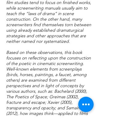
film studies tend to focus on finished works,
while screenwriting manuals usually aim to
teach the “laws of drama” in scene
construction. On the other hand, many
screenwriters find themselves torn between
using already established dramaturgical
strategies and other approaches that are
neither named nor systematized.
Based on these observations, this book
focuses on reflecting upon the construction
of the poetic in cinematic screenwriting.
Well-known elements from screenplays
(birds, horses, paintings, a faucet, among
others) are examined from different
perspectives and in light of concepts by
various authors, such as: Bachelard (2000),
The Poetics of Space; Greimas (2002),
fracture and escape; Xavier (2005),
transparency and opacity; and Samain
(2012), how images think—applied to films
such as Django (Quentin Tarantino, 2012)
and especially Amour (Michael Haneke,
2012).